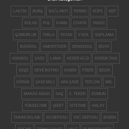
LASTİK
BURÇ
BAĞLANTI
PERNO
KÜPE
KEP
KULAK
PUL
KAMA
CİVATA
TAKOZ
ÇAMURLUK
TABLA
YATAK
V KOL
SAPLAMA
BUGİKOL
AMORTİSÖR
DENGEKOL
BİLYA
ASKIKOL
ŞASE
LAMA
KESER AĞZI
KÖRÜK TASI
KEÇE
DEVE BOYNU
KABİN
FİBER
BEŞİK
KÖRÜK
ŞASE MİLİ
ARA ŞASE
TEFLON
MİL
MAKAS ARASI
SAÇ
5. TEKER
SOMUN
YÜKSELTME
ŞERİT
İSTETME
HALAT
TAKIM DOLABI
SU DEPOSU
YAĞ DEPOSU
BOBİN
DÜĞME
TONAJ SAATİ
VALF
ELEKTRİK SETİ