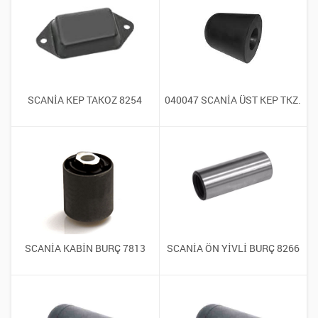
SCANİA KEP TAKOZ 8254
040047 SCANİA ÜST KEP TKZ.
SCANİA KABİN BURÇ 7813
SCANİA ÖN YİVLİ BURÇ 8266