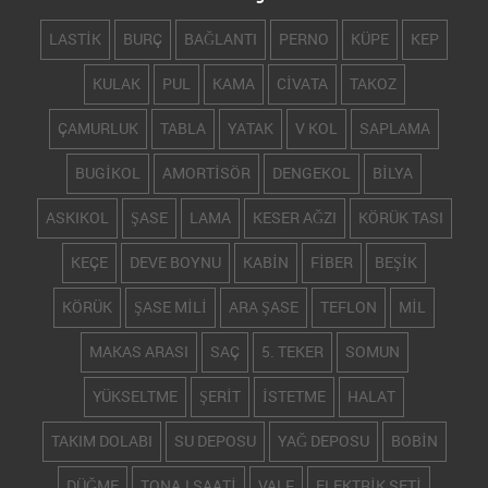
LASTİK
BURÇ
BAĞLANTI
PERNO
KÜPE
KEP
KULAK
PUL
KAMA
CİVATA
TAKOZ
ÇAMURLUK
TABLA
YATAK
V KOL
SAPLAMA
BUGİKOL
AMORTİSÖR
DENGEKOL
BİLYA
ASKIKOL
ŞASE
LAMA
KESER AĞZI
KÖRÜK TASI
KEÇE
DEVE BOYNU
KABİN
FİBER
BEŞİK
KÖRÜK
ŞASE MİLİ
ARA ŞASE
TEFLON
MİL
MAKAS ARASI
SAÇ
5. TEKER
SOMUN
YÜKSELTME
ŞERİT
İSTETME
HALAT
TAKIM DOLABI
SU DEPOSU
YAĞ DEPOSU
BOBİN
DÜĞME
TONAJ SAATİ
VALF
ELEKTRİK SETİ