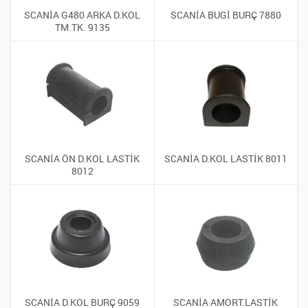
SCANİA G480 ARKA D.KOL
SCANİA BUGİ BURÇ 7880
TM.TK. 9135
SCANİA ÖN D.KOL LASTİK
SCANİA D.KOL LASTİK 8011
8012
SCANİA D.KOL BURÇ 9059
SCANİA AMORT.LASTİK