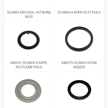
SCANİA ÖN D.KOL YAT.BURÇ
SCANİA H KÜPE KİLİT PULU
9032
040251 SCANİA H KÜPE
040275 SCANİA YATAK
KİLİTLEME PULU
KEÇESİ