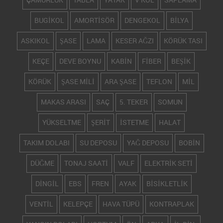
BUGİKOL
AMORTİSÖR
DENGEKOL
BİLYA
ASKIKOL
ŞASE
LAMA
KESER AĞZI
KÖRÜK TASI
KEÇE
DEVE BOYNU
KABİN
FİBER
BEŞİK
KÖRÜK
ŞASE MİLİ
ARA ŞASE
TEFLON
MİL
MAKAS ARASI
SAÇ
5. TEKER
SOMUN
YÜKSELTME
ŞERİT
İSTETME
HALAT
TAKIM DOLABI
SU DEPOSU
YAĞ DEPOSU
BOBİN
DÜĞME
TONAJ SAATİ
VALF
ELEKTRİK SETİ
DİNGİL
EBS
FREN
AYAK
BİSİKLETLİK
VENTİL
KELEPÇE
HAVA TÜPÜ
KONTRAPLAK