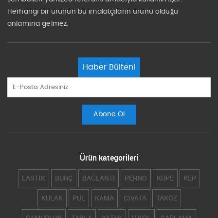
Herhangi bir ürünün bu imalatçıların ürünü olduğu
anlamına gelmez.
Haber Bülteni
Ürün kategorileri
LASTİK
BURÇ
BAĞLANTI
PERNO
KÜPE
KEP
KULAK
PUL
KAMA
CİVATA
TAKOZ
ÇAMURLUK
TABLA
YATAK
V KOL
SAPLAMA