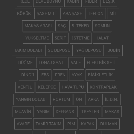
KEÇE
DEVE BOYNU
KABİN
FİBER
BEŞİK
KÖRÜK
ŞASE MİLİ
ARA ŞASE
TEFLON
MİL
MAKAS ARASI
SAÇ
5. TEKER
SOMUN
YÜKSELTME
ŞERİT
İSTETME
HALAT
TAKIM DOLABI
SU DEPOSU
YAĞ DEPOSU
BOBİN
DÜĞME
TONAJ SAATİ
VALF
ELEKTRİK SETİ
DİNGİL
EBS
FREN
AYAK
BİSİKLETLİK
VENTİL
KELEPÇE
HAVA TÜPÜ
KONTRAPLAK
YANGIN DOLABI
HORTUM
ÖN
ARKA
İL.DİN.
MUAVİN
YARIM
DEFRANS.
TREYLER
MAKAS
AVARE
TAMİR TAKIM
PİM
KAPAK
RULMAN