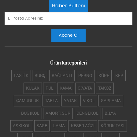
Haber Bülteni
Ürün kategorileri
LASTİK
BURÇ
BAĞLANTI
PERNO
KÜPE
KEP
KULAK
PUL
KAMA
CİVATA
TAKOZ
ÇAMURLUK
TABLA
YATAK
V KOL
SAPLAMA
BUGİKOL
AMORTİSÖR
DENGEKOL
BİLYA
ASKIKOL
ŞASE
LAMA
KESER AĞZI
KÖRÜK TASI