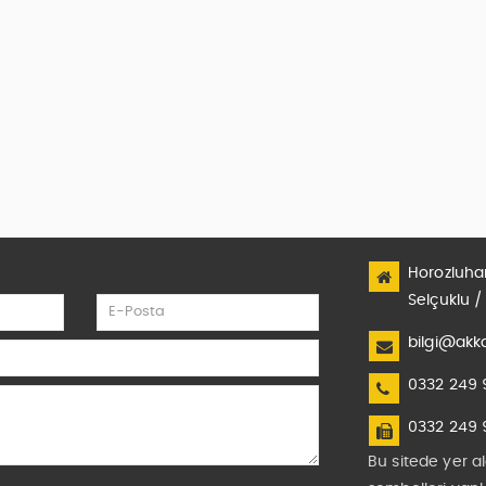
Horozluha
Selçuklu 
bilgi@akka
0332 249 
0332 249 
Bu sitede yer al