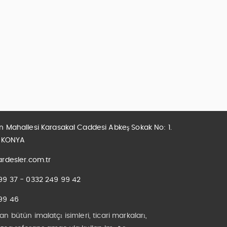
n Mahallesi Karasakal Caddesi Abkeş Sokak No: 1.
/ KONYA
rdesler.com.tr
99 37 - 0332 249 99 42
99 46
an bütün imalatçı isimleri, ticari markaları,