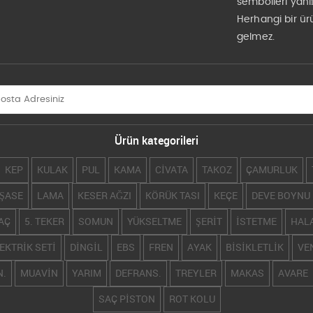
sembolleri yanlı
Herhangi bir ü
gelmez.
Ürün kategorileri
KEP
KULAK
PUL
KAMA
CİVATA
TAKOZ
ÇAMURLUK
ŞASE
LAMA
KESER AĞZI
KÖRÜK TASI
KEÇE
DEVE BOYNU
AÇ
5. TEKER
SOMUN
YÜKSELTME
ŞERİT
İSTETME
HAL
EKTRİK SETİ
DİNGİL
EBS
FREN
AYAK
BİSİKLETLİK
VE
N.
MUAVİN
YARIM
DEFRANS.
TREYLER
MAKAS
AVARE
SAÇ PİSTON
ROT KOLU