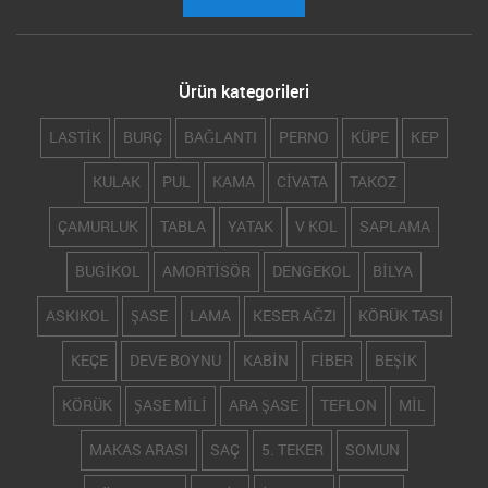
Ürün kategorileri
LASTİK
BURÇ
BAĞLANTI
PERNO
KÜPE
KEP
KULAK
PUL
KAMA
CİVATA
TAKOZ
ÇAMURLUK
TABLA
YATAK
V KOL
SAPLAMA
BUGİKOL
AMORTİSÖR
DENGEKOL
BİLYA
ASKIKOL
ŞASE
LAMA
KESER AĞZI
KÖRÜK TASI
KEÇE
DEVE BOYNU
KABİN
FİBER
BEŞİK
KÖRÜK
ŞASE MİLİ
ARA ŞASE
TEFLON
MİL
MAKAS ARASI
SAÇ
5. TEKER
SOMUN