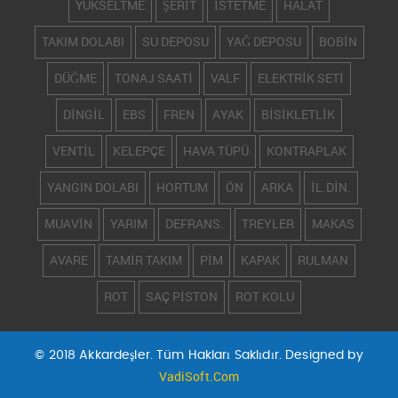
YÜKSELTME
ŞERİT
İSTETME
HALAT
TAKIM DOLABI
SU DEPOSU
YAĞ DEPOSU
BOBİN
DÜĞME
TONAJ SAATİ
VALF
ELEKTRİK SETİ
DİNGİL
EBS
FREN
AYAK
BİSİKLETLİK
VENTİL
KELEPÇE
HAVA TÜPÜ
KONTRAPLAK
YANGIN DOLABI
HORTUM
ÖN
ARKA
İL.DİN.
MUAVİN
YARIM
DEFRANS.
TREYLER
MAKAS
AVARE
TAMİR TAKIM
PİM
KAPAK
RULMAN
ROT
SAÇ PİSTON
ROT KOLU
© 2018 Akkardeşler. Tüm Hakları Saklıdır. Designed by
VadiSoft.Com