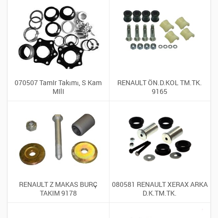
070507 TamIr Takımı, S Kam
RENAULT ÖN.D.KOL TM.TK.
MIlI
9165
RENAULT Z MAKAS BURÇ
080581 RENAULT XERAX ARKA
TAKIM 9178
D.K.TM.TK.