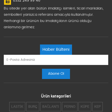
0332 249 99 46
Bu sitede yer alan bütün imalatçı isimleri, ticari markaları,
sembolleri yanlızca referans amacıyla kullanılmıştır.
Herhangi bir ürünün bu imalatçıların ürünü olduğu
anlamına gelmez.
Haber Bülteni
Ürün kategorileri
LASTİK
BURÇ
BAĞLANTI
PERNO
KÜPE
KEP