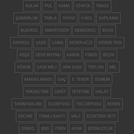
KULAK
PUL
KAMA
CİVATA
TAKOZ
ÇAMURLUK
TABLA
YATAK
V KOL
SAPLAMA
BUGİKOL
AMORTİSÖR
DENGEKOL
BİLYA
ASKIKOL
ŞASE
LAMA
KESER AĞZI
KÖRÜK TASI
KEÇE
DEVE BOYNU
KABİN
FİBER
BEŞİK
KÖRÜK
ŞASE MİLİ
ARA ŞASE
TEFLON
MİL
MAKAS ARASI
SAÇ
5. TEKER
SOMUN
YÜKSELTME
ŞERİT
İSTETME
HALAT
TAKIM DOLABI
SU DEPOSU
YAĞ DEPOSU
BOBİN
DÜĞME
TONAJ SAATİ
VALF
ELEKTRİK SETİ
DİNGİL
EBS
FREN
AYAK
BİSİKLETLİK