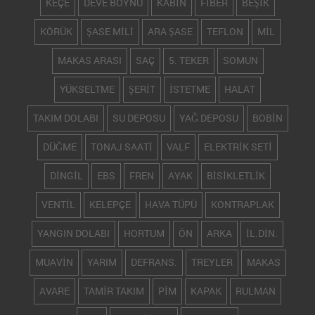
KEÇE
DEVE BOYNU
KABİN
FİBER
BEŞİK
KÖRÜK
ŞASE MİLİ
ARA ŞASE
TEFLON
MİL
MAKAS ARASI
SAÇ
5. TEKER
SOMUN
YÜKSELTME
ŞERİT
İSTETME
HALAT
TAKIM DOLABI
SU DEPOSU
YAĞ DEPOSU
BOBİN
DÜĞME
TONAJ SAATİ
VALF
ELEKTRİK SETİ
DİNGİL
EBS
FREN
AYAK
BİSİKLETLİK
VENTİL
KELEPÇE
HAVA TÜPÜ
KONTRAPLAK
YANGIN DOLABI
HORTUM
ÖN
ARKA
İL.DİN.
MUAVİN
YARIM
DEFRANS.
TREYLER
MAKAS
AVARE
TAMİR TAKIM
PİM
KAPAK
RULMAN