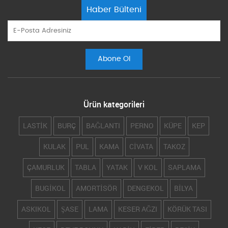
Haber Bülteni
Ürün kategorileri
LASTİK
BURÇ
BAĞLANTI
PERNO
KÜPE
KEP
KULAK
PUL
KAMA
CİVATA
TAKOZ
ÇAMURLUK
TABLA
YATAK
V KOL
SAPLAMA
BUGİKOL
AMORTİSÖR
DENGEKOL
BİLYA
ASKIKOL
ŞASE
LAMA
KESER AĞZI
KÖRÜK TASI