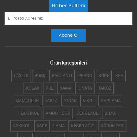
Haber Bülteni
Ürün kategorileri
LASTİK
BURÇ
BAĞLANTI
PERNO
KÜPE
KEP
KULAK
PUL
KAMA
CİVATA
TAKOZ
ÇAMURLUK
TABLA
YATAK
V KOL
SAPLAMA
BUGİKOL
AMORTİSÖR
DENGEKOL
BİLYA
ASKIKOL
ŞASE
LAMA
KESER AĞZI
KÖRÜK TASI