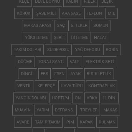
KEÇE
DEVE BOYNU
KABİN
FİBER
BEŞİK
KÖRÜK
ŞASE MİLİ
ARA ŞASE
TEFLON
MİL
MAKAS ARASI
SAÇ
5. TEKER
SOMUN
YÜKSELTME
ŞERİT
İSTETME
HALAT
TAKIM DOLABI
SU DEPOSU
YAĞ DEPOSU
BOBİN
DÜĞME
TONAJ SAATİ
VALF
ELEKTRİK SETİ
DİNGİL
EBS
FREN
AYAK
BİSİKLETLİK
VENTİL
KELEPÇE
HAVA TÜPÜ
KONTRAPLAK
YANGIN DOLABI
HORTUM
ÖN
ARKA
İL.DİN.
MUAVİN
YARIM
DEFRANS.
TREYLER
MAKAS
AVARE
TAMİR TAKIM
PİM
KAPAK
RULMAN