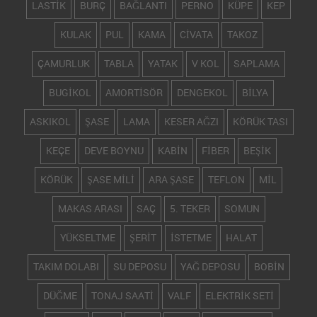
LASTİK
BURÇ
BAĞLANTI
PERNO
KÜPE
KEP
KULAK
PUL
KAMA
CİVATA
TAKOZ
ÇAMURLUK
TABLA
YATAK
V KOL
SAPLAMA
BUGİKOL
AMORTİSÖR
DENGEKOL
BİLYA
ASKIKOL
ŞASE
LAMA
KESER AĞZI
KÖRÜK TASI
KEÇE
DEVE BOYNU
KABİN
FİBER
BEŞİK
KÖRÜK
ŞASE MİLİ
ARA ŞASE
TEFLON
MİL
MAKAS ARASI
SAÇ
5. TEKER
SOMUN
YÜKSELTME
ŞERİT
İSTETME
HALAT
TAKIM DOLABI
SU DEPOSU
YAĞ DEPOSU
BOBİN
DÜĞME
TONAJ SAATİ
VALF
ELEKTRİK SETİ