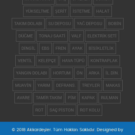
YÜKSELTME
ŞERİT
İSTETME
HALAT
TAKIM DOLABI
SU DEPOSU
YAĞ DEPOSU
BOBİN
DÜĞME
TONAJ SAATİ
VALF
ELEKTRİK SETİ
DİNGİL
EBS
FREN
AYAK
BİSİKLETLİK
VENTİL
KELEPÇE
HAVA TÜPÜ
KONTRAPLAK
YANGIN DOLABI
HORTUM
ÖN
ARKA
İL.DİN.
MUAVİN
YARIM
DEFRANS.
TREYLER
MAKAS
AVARE
TAMİR TAKIM
PİM
KAPAK
RULMAN
ROT
SAÇ PİSTON
ROT KOLU
© 2018 Akkardeşler. Tüm Hakları Saklıdır. Designed by