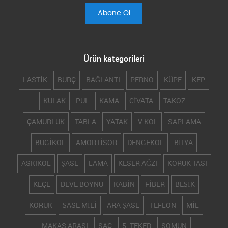
Ürün kategorileri
LASTİK
BURÇ
BAĞLANTI
PERNO
KÜPE
KEP
KULAK
PUL
KAMA
CİVATA
TAKOZ
ÇAMURLUK
TABLA
YATAK
V KOL
SAPLAMA
BUGİKOL
AMORTİSÖR
DENGEKOL
BİLYA
ASKIKOL
ŞASE
LAMA
KESER AĞZI
KÖRÜK TASI
KEÇE
DEVE BOYNU
KABİN
FİBER
BEŞİK
KÖRÜK
ŞASE MİLİ
ARA ŞASE
TEFLON
MİL
MAKAS ARASI
SAÇ
5. TEKER
SOMUN