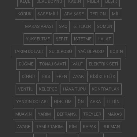
KEÇE
DEVE BOYNU
KABİN
FİBER
BEŞİK
KÖRÜK
ŞASE MİLİ
ARA ŞASE
TEFLON
MİL
MAKAS ARASI
SAÇ
5. TEKER
SOMUN
YÜKSELTME
ŞERİT
İSTETME
HALAT
TAKIM DOLABI
SU DEPOSU
YAĞ DEPOSU
BOBİN
DÜĞME
TONAJ SAATİ
VALF
ELEKTRİK SETİ
DİNGİL
EBS
FREN
AYAK
BİSİKLETLİK
VENTİL
KELEPÇE
HAVA TÜPÜ
KONTRAPLAK
YANGIN DOLABI
HORTUM
ÖN
ARKA
İL.DİN.
MUAVİN
YARIM
DEFRANS.
TREYLER
MAKAS
AVARE
TAMİR TAKIM
PİM
KAPAK
RULMAN