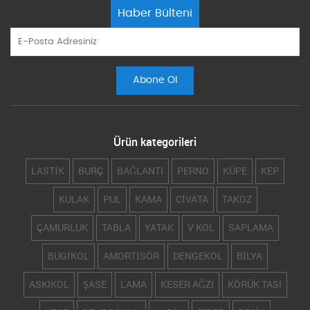
Haber Bülteni
Ürün kategorileri
LASTİK
BURÇ
BAĞLANTI
PERNO
KÜPE
KEP
KULAK
PUL
KAMA
CİVATA
TAKOZ
ÇAMURLUK
TABLA
YATAK
V KOL
SAPLAMA
BUGİKOL
AMORTİSÖR
DENGEKOL
BİLYA
ASKIKOL
ŞASE
LAMA
KESER AĞZI
KÖRÜK TASI