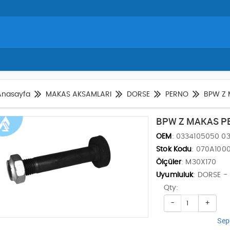
Anasayfa
MAKAS AKSAMLARI
DORSE
PERNO
BPW Z 
BPW Z MAKAS P
OEM
: 0334105050 0
Stok Kodu
: 070A100
Ölçüler
: M30X170
Uyumluluk
: DORSE -
Qty:
-
+
Sep