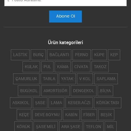
Ürün kategorileri
LASTİK
BURÇ
BAĞLANTI
PERNO
KÜPE
KEP
KULAK
PUL
KAMA
CİVATA
TAKOZ
ÇAMURLUK
TABLA
YATAK
V KOL
SAPLAMA
BUGİKOL
AMORTİSÖR
DENGEKOL
BİLYA
ASKIKOL
ŞASE
LAMA
KESER AĞZI
KÖRÜK TASI
KEÇE
DEVE BOYNU
KABİN
FİBER
BEŞİK
KÖRÜK
ŞASE MİLİ
ARA ŞASE
TEFLON
MİL