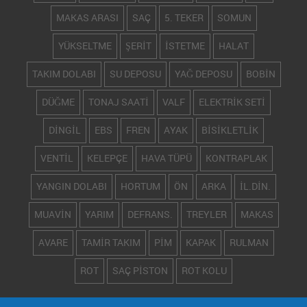
MAKAS ARASI
SAÇ
5. TEKER
SOMUN
YÜKSELTME
ŞERİT
İSTETME
HALAT
TAKIM DOLABI
SU DEPOSU
YAĞ DEPOSU
BOBİN
DÜĞME
TONAJ SAATİ
VALF
ELEKTRİK SETİ
DİNGİL
EBS
FREN
AYAK
BİSİKLETLİK
VENTİL
KELEPÇE
HAVA TÜPÜ
KONTRAPLAK
YANGIN DOLABI
HORTUM
ÖN
ARKA
İL.DİN.
MUAVİN
YARIM
DEFRANS.
TREYLER
MAKAS
AVARE
TAMİR TAKIM
PİM
KAPAK
RULMAN
ROT
SAÇ PİSTON
ROT KOLU