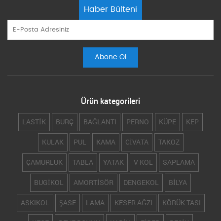
Haber Bülteni
Ürün kategorileri
LASTİK
BURÇ
BAĞLANTI
PERNO
KÜPE
KEP
KULAK
PUL
KAMA
CİVATA
TAKOZ
ÇAMURLUK
TABLA
YATAK
V KOL
SAPLAMA
BUGİKOL
AMORTİSÖR
DENGEKOL
BİLYA
ASKIKOL
ŞASE
LAMA
KESER AĞZI
KÖRÜK TASI