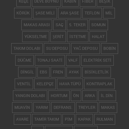
KEÇE
DEVE BOYNU
KABİN
FİBER
BEŞİK
KÖRÜK
ŞASE MİLİ
ARA ŞASE
TEFLON
MİL
MAKAS ARASI
SAÇ
5. TEKER
SOMUN
YÜKSELTME
ŞERİT
İSTETME
HALAT
TAKIM DOLABI
SU DEPOSU
YAĞ DEPOSU
BOBİN
DÜĞME
TONAJ SAATİ
VALF
ELEKTRİK SETİ
DİNGİL
EBS
FREN
AYAK
BİSİKLETLİK
VENTİL
KELEPÇE
HAVA TÜPÜ
KONTRAPLAK
YANGIN DOLABI
HORTUM
ÖN
ARKA
İL.DİN.
MUAVİN
YARIM
DEFRANS.
TREYLER
MAKAS
AVARE
TAMİR TAKIM
PİM
KAPAK
RULMAN